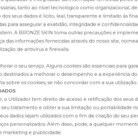
sárias, tanto ao nível tecnológico como organizacional, d
dos seus dados é lícito, leal, transparente e limitado às fi
 para assegurar a exatidão, integridade e confidencialid
ssistem. A BRONZE SKIN toma outras precauções e implem
a das informações fornecidas através do nosso site, nom
zação de antivírus e firewalls.
horar o seu serviço. Alguns cookies são essenciais para gara
ão destinados a melhorar o desempenho e a experiência do 
ta sobre os cookies, se não concordar com a sua utilização.
 DADOS
 o Utilizador tem direito de acesso e retificação dos seus
ao seu tratamento e obter a sua limitação ou portabilidade 
us dados sejam utilizados com o fim de criação do seu perfi
viços personalizados. Além disso, pode, a qualquer momento
e marketing e publicidade.