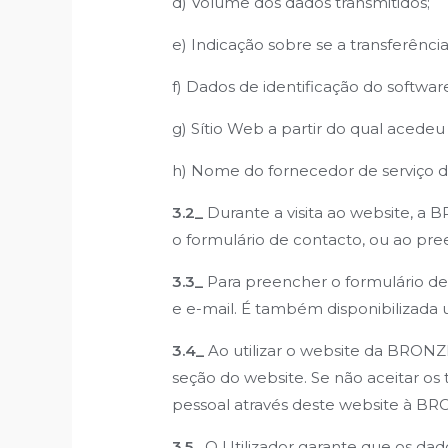
d) Volume dos dados transmitidos;
e) Indicação sobre se a transferênci
f) Dados de identificação do softwa
g) Sítio Web a partir do qual acedeu 
h) Nome do fornecedor de serviço d
3.2_
Durante a visita ao website, a 
o formulário de contacto, ou ao pre
3.3_
Para preencher o formulário de 
e e-mail. É também disponibilizada 
3.4_
Ao utilizar o website da BRONZ
seção do website. Se não aceitar os
pessoal através deste website à B
3.5_
O Utilizador garante que os da