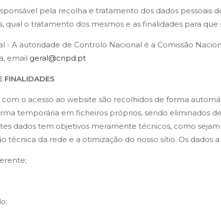
ponsável pela recolha e tratamento dos dados pessoais do
, qual o tratamento dos mesmos e as finalidades para que s
l - A autoridade de Controlo Nacional é a Comissão Nacio
oa, email
geral@cnpd.pt
E FINALIDADES
 com o acesso ao website são recolhidos de forma automá
forma temporária em ficheiros próprios, sendo eliminados
tes dados tem objetivos meramente técnicos, como sejam a
o técnica da rede e a otimização do nosso sítio. Os dados a
erente;
o;