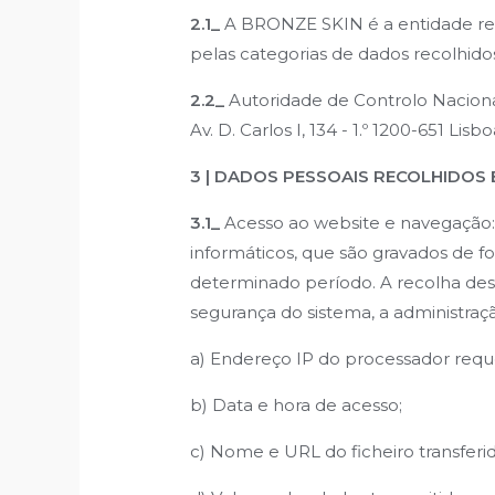
2.1_
A BRONZE SKIN é a entidade res
pelas categorias de dados recolhidos
2.2_
Autoridade de Controlo Naciona
Av. D. Carlos I, 134 - 1.º 1200-651 Lisb
3 | DADOS PESSOAIS RECOLHIDOS 
3.1_
Acesso ao website e navegação:
informáticos, que são gravados de 
determinado período. A recolha des
segurança do sistema, a administraçã
a) Endereço IP do processador requ
b) Data e hora de acesso;
c) Nome e URL do ficheiro transferid