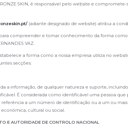
RONZE SKIN, é responsável pelo website e compromete-se 
ronzeskin.pt/
(adiante designado de website) atribui a condiç
ue, para compreender e tomar conhecimento da forma como a
FERNANDES VAZ.
estabelece a forma como a nossa empresa utiliza no websit
intes secções:
da a informação, de qualquer natureza e suporte, incluind
tificável. É considerada como identificável uma pessoa que p
referência a um número de identificação ou a um ou mais
a, económica, cultural ou social.
NTO E AUTORIDADE DE CONTROLO NACIONAL