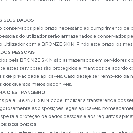
S SEUS DADOS
rão conservados pelo prazo necessário ao cumprimento de o
s pessoais do utilizador serão armazenados e conservados pe
 do Utilizador com a BRONZE SKIN. Findo este prazo, os me
ADOS PESSOAIS
tados pela BRONZE SKIN são armazenados em servidores co
te estes servidores são protegidos e mantidos de acordo 
leis de privacidade aplicáveis. Caso deseje ser removido da
s dos diversos meios disponíveis.
ARA O ESTRANGEIRO
os pela BRONZE SKIN pode implicar a transferência dos seu
igorosamente as disposições legais aplicáveis, nomeadam
peita à proteção de dados pessoais e aos requisitos aplicáve
DADE DOS DADOS
a qualidade e integridade da informação fornecida pelos ut