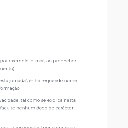
(por exemplo, e-mail, ao preencher
mento).
esta jornada", é-lhe requerido nome
nformação.
acidade, tal como se explica nesta
o faculte nenhum dado de carácter
torna-se responsável por comunicar