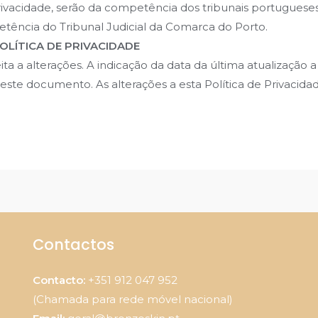
Privacidade, serão da competência dos tribunais portugues
mpetência do Tribunal Judicial da Comarca do Porto.
POLÍTICA DE PRIVACIDADE
jeita a alterações. A indicação da data da última atualizaç
deste documento. As alterações a esta Política de Privaci
Contactos
Contacto:
+351 912 047 952
(Chamada para rede móvel nacional)