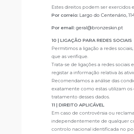
Estes direitos podem ser exercido
Por correio:
Largo do Centenário, 11
Por email:
geral@bronzeskin.pt
10 | LIGAÇÃO PARA REDES SOCIAIS
Permitimos a ligação a redes socia
que as verifique.
Trata-se de ligações a redes sociais
registar a informação relativa às ati
Recomendamos a análise das condiçõe
exatamente como estas utilizam os 
tratamento desses dados.
11 | DIREITO APLICÁVEL
Em caso de controvérsia ou reclamaç
independentemente de qualquer confl
controlo nacional identificada no p