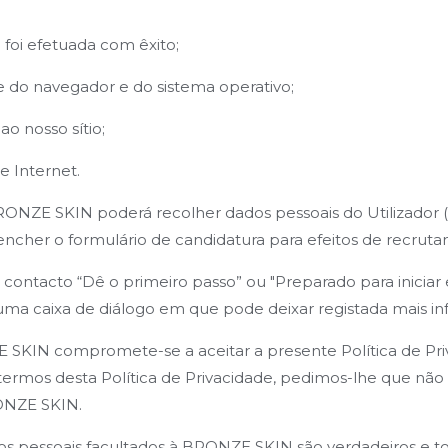
a foi efetuada com êxito;
re do navegador e do sistema operativo;
ao nosso sítio;
e Internet.
BRONZE SKIN poderá recolher dados pessoais do Utilizador 
encher o formulário de candidatura para efeitos de recruta
contacto “Dê o primeiro passo” ou "Preparado para iniciar 
uma caixa de diálogo em que pode deixar registada mais i
E SKIN compromete-se a aceitar a presente Política de Priv
 termos desta Política de Privacidade, pedimos-lhe que nã
RONZE SKIN.
dos pessoais facultados à BRONZE SKIN são verdadeiros e 