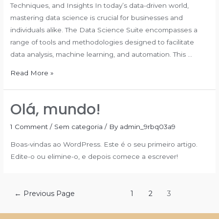
Techniques, and Insights In today’s data-driven world,
mastering data science is crucial for businesses and
individuals alike. The Data Science Suite encompasses a
range of tools and methodologies designed to facilitate
data analysis, machine learning, and automation. This …
Unlocking
Read More »
the
Power
Olá, mundo!
of
Data
1 Comment
/
Sem categoria
/ By
admin_9rbq03a9
Science:
Boas-vindas ao WordPress. Este é o seu primeiro artigo.
Tools,
Edite-o ou elimine-o, e depois comece a escrever!
Techniques,
and
Insights
Paginação
←
Previous Page
1
2
3
dos
conteúdos