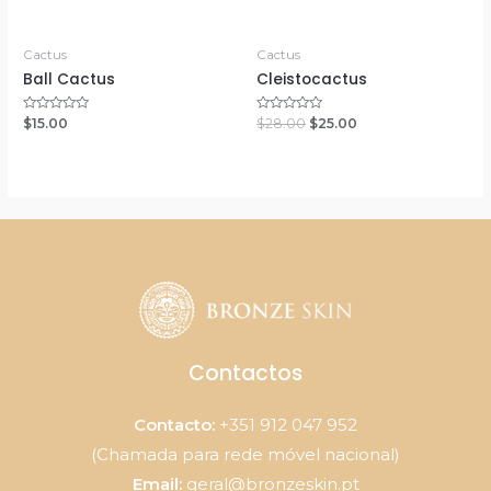
Cactus
Cactus
Ball Cactus
Cleistocactus
Rated
Rated
$
15.00
$
28.00
$
25.00
0
0
out
out
of
of
5
5
Contactos
Contacto:
+351 912 047 952
(Chamada para rede móvel nacional)
Email:
geral@bronzeskin.pt