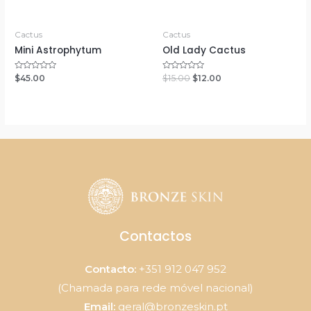
Cactus
Cactus
Mini Astrophytum
Old Lady Cactus
Rated
Rated
$
45.00
$
15.00
$
12.00
0
0
out
out
of
of
5
5
Contactos
Contacto:
+351 912 047 952
(Chamada para rede móvel nacional)
Email:
geral@bronzeskin.pt